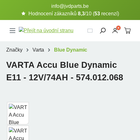
info@jvdparts.be
Přejít na hlavní obsah
Hodnocení zákazníků
8,3
/10 (
53
recenzí)
Značky
Varta
Blue Dynamic
VARTA Accu Blue Dynamic
E11 - 12V/74AH - 574.012.068
Přeskočit galerii obrázků