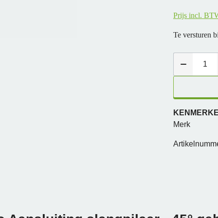
Prijs incl. BT
Te versturen 
KENMERK
Merk
Artikelnumm