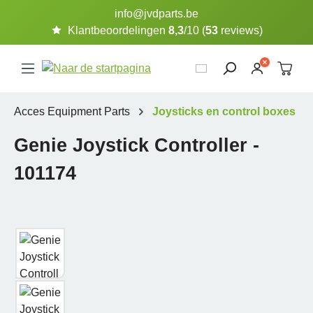
info@jvdparts.be
Ga naar de hoofdinhoud
Klantbeoordelingen
8,3
/10 (
53
reviews)
Acces Equipment Parts
Joysticks en control boxes
Genie Joystick Controller -
101174
Afbeeldingengalerij overslaan