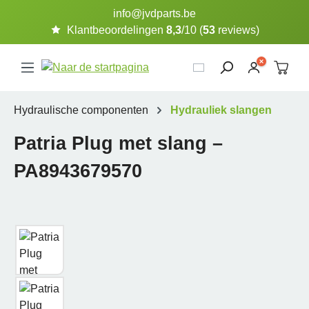
info@jvdparts.be
Ga naar de hoofdinhoud
Klantbeoordelingen
8,3
/10 (
53
reviews)
Hydraulische componenten
Hydrauliek slangen
Patria Plug met slang –
PA8943679570
Afbeeldingengalerij overslaan