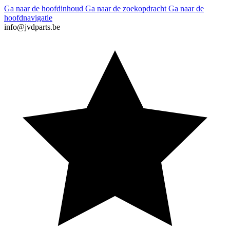
Ga naar de hoofdinhoud
Ga naar de zoekopdracht
Ga naar de
hoofdnavigatie
info@jvdparts.be