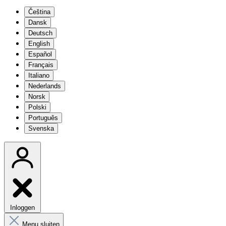
Čeština
Dansk
Deutsch
English
Español
Français
Italiano
Nederlands
Norsk
Polski
Português
Svenska
Inloggen
Menu sluiten