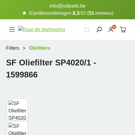
info@jvdparts.be
Ga naar de hoofdinhoud
Klantbeoordelingen
8,3
/10 (
53
reviews)
Filters
Oliefilters
SF Oliefilter SP4020/1 -
1599866
Afbeeldingengalerij overslaan